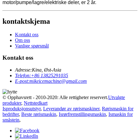
motor/pumpe/lagre/elektriske deler, er 2 år.
kontaktskjema
Kontakt oss
Om oss
Vanlige spørsmål
Kontakt oss
Adresse:
Kina, Øst-Asia
Telefon:
+86 13825291035
E-post:
mikeicemachine@gmail.com
© Opphavsrett - 2010-2020: Alle rettigheter reservert.
Utvalgte
produkter
,
Nettstedkart
Isproduksjonsutstyr
,
Leverandør av rørismaskiner
,
Rørismaskin for
bedrifter
,
Beste rørismaskin
,
Isrørfremstillingsmaskin
,
Ismaskin for
småstein
,