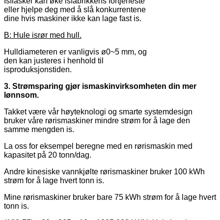
Isflasker kan øke isfabrikkens fortjeneste
eller hjelpe deg med å slå konkurrentene
dine hvis maskiner ikke kan lage fast is.
B: Hule isrør med hull.
Hulldiameteren er vanligvis ø0~5 mm, og
den kan justeres i henhold til
isproduksjonstiden.
3. Strømsparing gjør ismaskinvirksomheten din mer
lønnsom.
Takket være vår høyteknologi og smarte systemdesign
bruker våre rørismaskiner mindre strøm for å lage den
samme mengden is.
La oss for eksempel beregne med en rørismaskin med
kapasitet på 20 tonn/dag.
Andre kinesiske vannkjølte rørismaskiner bruker 100 kWh
strøm for å lage hvert tonn is.
Mine rørismaskiner bruker bare 75 kWh strøm for å lage hvert
tonn is.