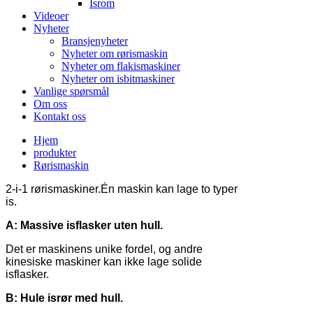
Isrom
Videoer
Nyheter
Bransjenyheter
Nyheter om rørismaskin
Nyheter om flakismaskiner
Nyheter om isbitmaskiner
Vanlige spørsmål
Om oss
Kontakt oss
Hjem
produkter
Rørismaskin
2-i-1 rørismaskiner.
Én maskin kan lage to typer
is.
A: Massive isflasker uten hull.
Det er maskinens unike fordel, og andre
kinesiske maskiner kan ikke lage solide
isflasker.
B: Hule isrør med hull.