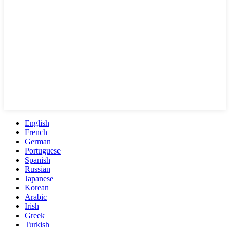
English
French
German
Portuguese
Spanish
Russian
Japanese
Korean
Arabic
Irish
Greek
Turkish