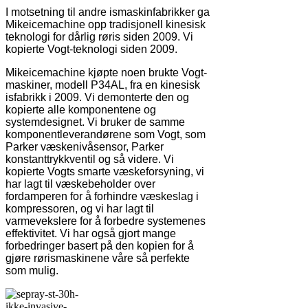
I motsetning til andre ismaskinfabrikker ga
Mikeicemachine opp tradisjonell kinesisk
teknologi for dårlig røris siden 2009. Vi
kopierte Vogt-teknologi siden 2009.
Mikeicemachine kjøpte noen brukte Vogt-
maskiner, modell P34AL, fra en kinesisk
isfabrikk i 2009. Vi demonterte den og
kopierte alle komponentene og
systemdesignet. Vi bruker de samme
komponentleverandørene som Vogt, som
Parker væskenivåsensor, Parker
konstanttrykkventil og så videre. Vi
kopierte Vogts smarte væskeforsyning, vi
har lagt til væskebeholder over
fordamperen for å forhindre væskeslag i
kompressoren, og vi har lagt til
varmevekslere for å forbedre systemenes
effektivitet. Vi har også gjort mange
forbedringer basert på den kopien for å
gjøre rørismaskinene våre så perfekte
som mulig.