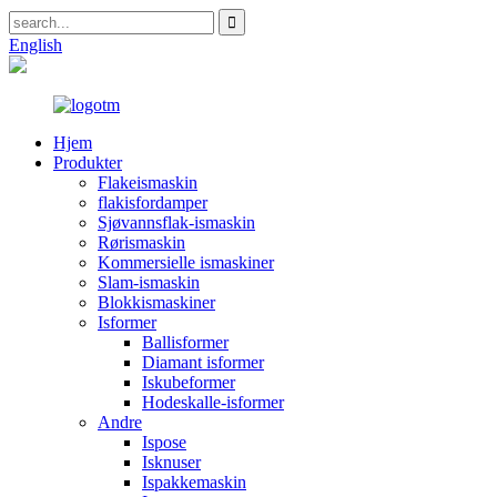
English
Hjem
Produkter
Flakeismaskin
flakisfordamper
Sjøvannsflak-ismaskin
Rørismaskin
Kommersielle ismaskiner
Slam-ismaskin
Blokkismaskiner
Isformer
Ballisformer
Diamant isformer
Iskubeformer
Hodeskalle-isformer
Andre
Ispose
Isknuser
Ispakkemaskin