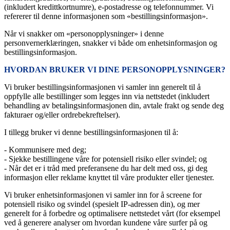
(inkludert kredittkortnumre), e-postadresse og telefonnummer. Vi
refererer til denne informasjonen som «bestillingsinformasjon».
Når vi snakker om «personopplysninger» i denne
personvernerklæringen, snakker vi både om enhetsinformasjon og
bestillingsinformasjon.
HVORDAN BRUKER VI DINE PERSONOPPLYSNINGER?
Vi bruker bestillingsinformasjonen vi samler inn generelt til å
oppfylle alle bestillinger som legges inn via nettstedet (inkludert
behandling av betalingsinformasjonen din, avtale frakt og sende deg
fakturaer og/eller ordrebekreftelser).
I tillegg bruker vi denne bestillingsinformasjonen til å:
- Kommunisere med deg;
- Sjekke bestillingene våre for potensiell risiko eller svindel; og
- Når det er i tråd med preferansene du har delt med oss, gi deg
informasjon eller reklame knyttet til våre produkter eller tjenester.
Vi bruker enhetsinformasjonen vi samler inn for å screene for
potensiell risiko og svindel (spesielt IP-adressen din), og mer
generelt for å forbedre og optimalisere nettstedet vårt (for eksempel
ved å generere analyser om hvordan kundene våre surfer på og