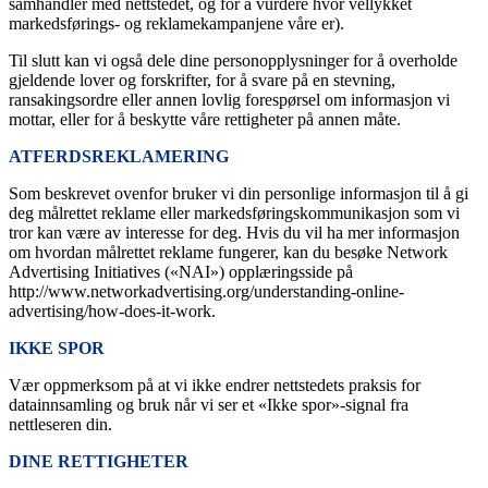
samhandler med nettstedet, og for å vurdere hvor vellykket
markedsførings- og reklamekampanjene våre er).
Til slutt kan vi også dele dine personopplysninger for å overholde
gjeldende lover og forskrifter, for å svare på en stevning,
ransakingsordre eller annen lovlig forespørsel om informasjon vi
mottar, eller for å beskytte våre rettigheter på annen måte.
ATFERDSREKLAMERING
Som beskrevet ovenfor bruker vi din personlige informasjon til å gi
deg målrettet reklame eller markedsføringskommunikasjon som vi
tror kan være av interesse for deg. Hvis du vil ha mer informasjon
om hvordan målrettet reklame fungerer, kan du besøke Network
Advertising Initiatives («NAI») opplæringsside på
http://www.networkadvertising.org/understanding-online-
advertising/how-does-it-work.
IKKE SPOR
Vær oppmerksom på at vi ikke endrer nettstedets praksis for
datainnsamling og bruk når vi ser et «Ikke spor»-signal fra
nettleseren din.
DINE RETTIGHETER