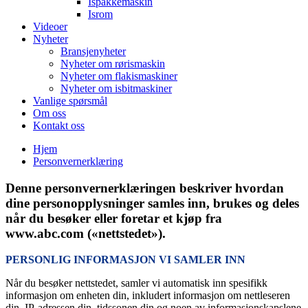
Ispakkemaskin
Isrom
Videoer
Nyheter
Bransjenyheter
Nyheter om rørismaskin
Nyheter om flakismaskiner
Nyheter om isbitmaskiner
Vanlige spørsmål
Om oss
Kontakt oss
Hjem
Personvernerklæring
Denne personvernerklæringen beskriver hvordan
dine personopplysninger samles inn, brukes og deles
når du besøker eller foretar et kjøp fra
www.abc.com («nettstedet»).
PERSONLIG INFORMASJON VI SAMLER INN
Når du besøker nettstedet, samler vi automatisk inn spesifikk
informasjon om enheten din, inkludert informasjon om nettleseren
din, IP-adressen din, tidssonen din og noen av informasjonskapslene