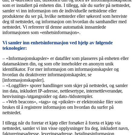
som er installert på enheten din. I tillegg, når du surfer på nettstedet,
samler vi inn informasjon om de individuelle nettsidene eller
produktene du ser på, hvilke nettsteder eller søkeord som henviste
deg til nettstedet, og informasjon om hvordan du samhandler med
nettstedet. Vi refererer til denne automatisk innsamlede
informasjonen som «enhetsinformasjon».
Vi samler inn enhetsinformasjon ved hjelp av følgende
teknologier:
– «Informasjonskapsler» er datafiler som plasseres på enheten eller
datamaskinen din, og som ofte inneholder en anonym unik
identifikator. For mer informasjon om informasjonskapsler og
hvordan du deaktiverer informasjonskapsler, se
[informasjonskapsler].
– «Loggfiler» sporer handlinger som skjer på nettstedet, og samler
inn data, inkludert IP-adresse, nettlesertype, internettleverandør,
henvisnings-/utgangssider og dato-/tidsstempler.
– «Web beacons», «tags» og «piksler» er elektroniske filer som
brukes til å registrere informasjon om hvordan du surfer på
nettstedet.
I tillegg når du foretar et kjøp eller forsøker å foreta et kjøp via
nettstedet, samler vi inn visse opplysninger fra deg, inkludert navn,
faktureringsadresse, leveringsadresse, betalingsinformasjon