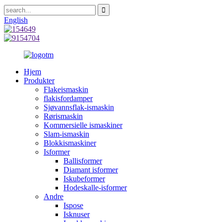
English
Hjem
Produkter
Flakeismaskin
flakisfordamper
Sjøvannsflak-ismaskin
Rørismaskin
Kommersielle ismaskiner
Slam-ismaskin
Blokkismaskiner
Isformer
Ballisformer
Diamant isformer
Iskubeformer
Hodeskalle-isformer
Andre
Ispose
Isknuser