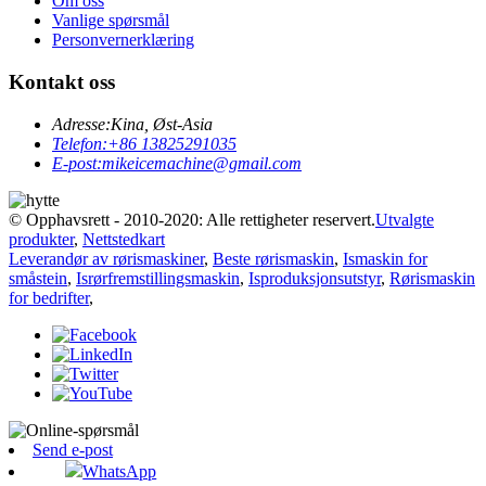
Om oss
Vanlige spørsmål
Personvernerklæring
Kontakt oss
Adresse:
Kina, Øst-Asia
Telefon:
+86 13825291035
E-post:
mikeicemachine@gmail.com
© Opphavsrett - 2010-2020: Alle rettigheter reservert.
Utvalgte
produkter
,
Nettstedkart
Leverandør av rørismaskiner
,
Beste rørismaskin
,
Ismaskin for
småstein
,
Isrørfremstillingsmaskin
,
Isproduksjonsutstyr
,
Rørismaskin
for bedrifter
,
Send e-post
WhatsApp